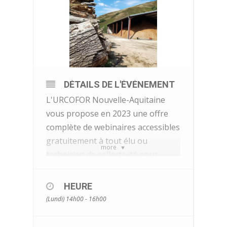
DÉTAILS DE L'ÉVÉNEMENT
L'URCOFOR Nouvelle-Aquitaine
vous propose en 2023 une offre
complète de webinaires accessibles
gratuitement à tout élu ou
more
technicien de collectivité pour
découvrir la forêt, la filière bois et
les enjeux concernant les élus qu'il
HEURE
soit propriétaire de forêt,
(Lundi) 14h00 - 16h00
constructeur de bâtiment, ou
aménageur du territoire. Ces