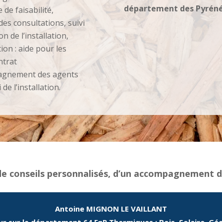
département des Pyréné
 de faisabilité,
s consultations, suivi
n de l’installation,
ion : aide pour les
ntrat
agnement des agents
e l’installation.
 de conseils personnalisés, d’un accompagnement d
Antoine MIGNON LE VAILLANT
r sur le département 64 EnR Thermiques : Bois, Solaire, Gé