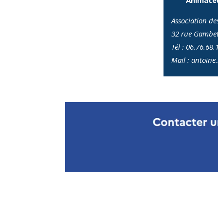
Association d
32 rue Gambet
Tél :
06.76.68.
Mail :
antoine