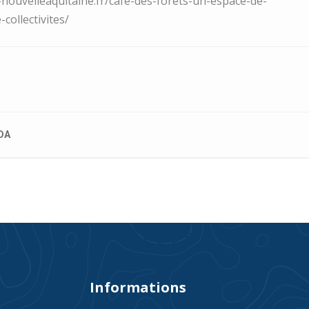
es-nouvelleaquitaine.fr/cafe-des-forets-un-espace-de-
collectivites/
DA
Informations