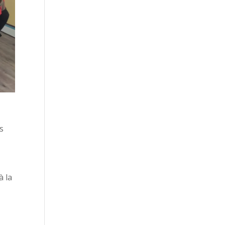
s
à la