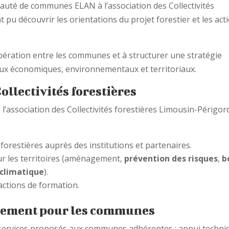
auté de communes ELAN à l’association des Collectivités
t pu découvrir les orientations du projet forestier et les act
pération entre les communes et à structurer une stratégie
jeux économiques, environnementaux et territoriaux.
Collectivités forestières
 l’association des Collectivités forestières Limousin-Périgor
 forestières auprès des institutions et partenaires.
ur les territoires (aménagement,
prévention des risques
,
b
climatique
).
actions de formation.
gnement pour les communes
 services proposés aux communes adhérentes : appui techni