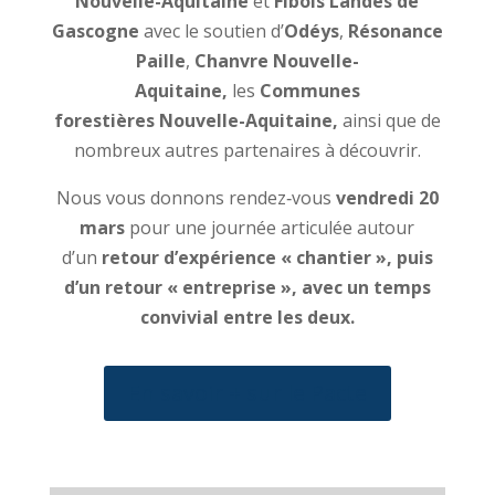
Nouvelle-Aquitaine
et
Fibois Landes de
Gascogne
avec le soutien d’
Odéys
,
Résonance
Paille
,
Chanvre Nouvelle-
Aquitaine,
les
Communes
forestières
Nouvelle-Aquitaine,
ainsi que
de
nombreux autres partenaires à découvrir.
Nous vous donnons rendez‑vous
vendredi
20
mars
pour une journée articulée autour
d’un
retour d’expérience « chantier », puis
d’un retour « entreprise », avec un temps
convivial entre les deux.
En savoir + sur le Pacte