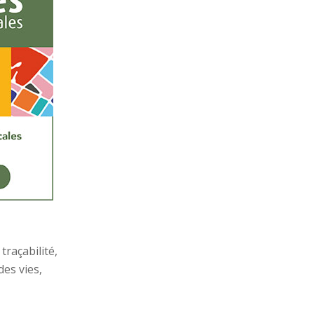
raçabilité,
des vies,