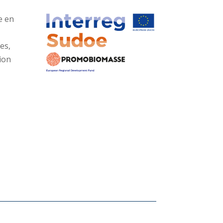
e en
es,
tion