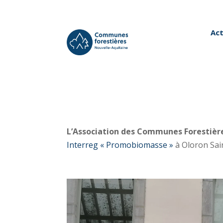
Act
L’Association des Communes Forestièr
Interreg « Promobiomasse »
à Oloron Sai