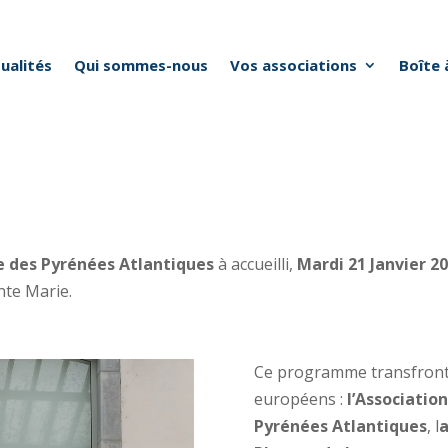
ualités
Qui sommes-nous
Vos associations
Boîte 
e des Pyrénées Atlantiques
à accueilli,
Mardi 21 Janvier 2
nte Marie.
Ce programme transfrontal
européens :
l’Associatio
Pyrénées Atlantiques
, l