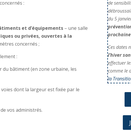
concernés :
de sensibil
débroussai
du 5 janvie
prévention
bâtiments et d’équipements
– une salle
prochaine
iques ou privées, ouvertes à la
imètres concernés ;
Ces dates n
l’hiver so
lement :
effectuer l
 du bâtiment (en zone urbaine, les
comme le d
la Transiti
voies dont la largeur est fixée par le
 de vos administrés.