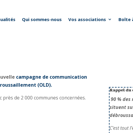
ualités
Qui sommes-nous
Vos associations
Boîte 
ouvelle
campagne de communication
broussaillement (OLD).
Rappel du 
vec près de 2 000 communes concernées.
90 % des 
situent su
débroussa
C’est tout 