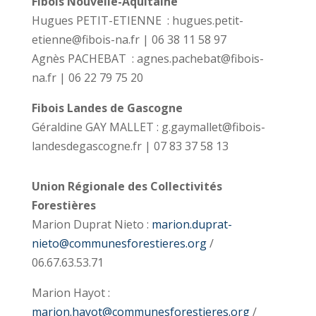
Fibois Nouvelle-Aquitaine
Hugues PETIT-ETIENNE : hugues.petit-
etienne@fibois-na.fr | 06 38 11 58 97
Agnès PACHEBAT : agnes.pachebat@fibois-
na.fr | 06 22 79 75 20
Fibois Landes de Gascogne
Géraldine GAY MALLET : g.gaymallet@fibois-
landesdegascogne.fr | 07 83 37 58 13
Union Régionale des Collectivités
Forestières
Marion Duprat Nieto :
marion.duprat-
nieto@communesforestieres.org
/
06.67.63.53.71
Marion Hayot :
marion.hayot@communesforestieres.org
/