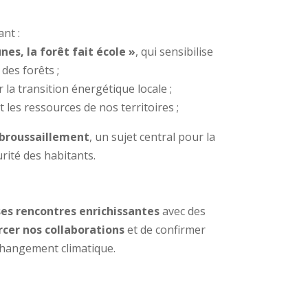
nt :
es, la forêt fait école »
, qui sensibilise
 des forêts ;
r la transition énergétique locale ;
nt les ressources de nos territoires ;
ébroussaillement
, un sujet central pour la
rité des habitants.
s rencontres enrichissantes
avec des
rcer nos collaborations
et de confirmer
e changement climatique.