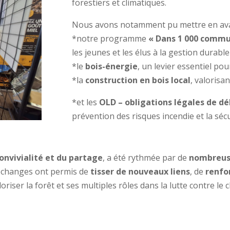
forestiers et climatiques.
Nous avons notamment pu mettre en ava
*notre programme
« Dans 1 000 commun
les jeunes et les élus à la gestion durable
*le
bois-énergie
, un levier essentiel pou
*la
construction en bois local
, valorisa
*et les
OLD – obligations légales de d
prévention des risques incendie et la sécu
onvivialité et du partage
, a été rythmée par de
nombreuse
s échanges ont permis de
tisser de nouveaux liens
, de
renfo
oriser la forêt et ses multiples rôles dans la lutte contre l