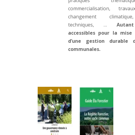
pratiques thémat
commercialisation, travau
changement climatiqu
techniques, …
Autant
accessibles pour la mise
d’une gestion durable 
communales.