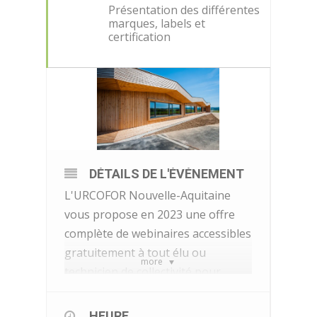
Présentation des différentes
marques, labels et
certification
DÉTAILS DE L'ÉVÉNEMENT
L'URCOFOR Nouvelle-Aquitaine
vous propose en 2023 une offre
complète de webinaires accessibles
gratuitement à tout élu ou
more
technicien de collectivité pour
découvrir la forêt, la filière bois et
les enjeux concernant les élus qu'il
HEURE