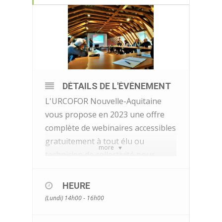
DÉTAILS DE L'ÉVÉNEMENT
L'URCOFOR Nouvelle-Aquitaine
vous propose en 2023 une offre
complète de webinaires accessibles
gratuitement à tout élu ou
more
technicien de collectivité pour
découvrir la forêt, la filière bois et
les enjeux concernant les élus qu'il
HEURE
soit propriétaire de forêt,
(Lundi) 14h00 - 16h00
constructeur de bâtiment, ou
aménageur du territoire. Ces